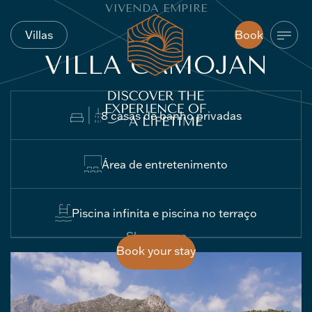
VIVENDA
EMPIRE
Villas
Book
Villas
Book
VILLA
CAMOJAN
8 casas de banho privadas
Área de entretenimento
Piscina infinita e piscina no terraço
Show more
Book your stay
Book your stay