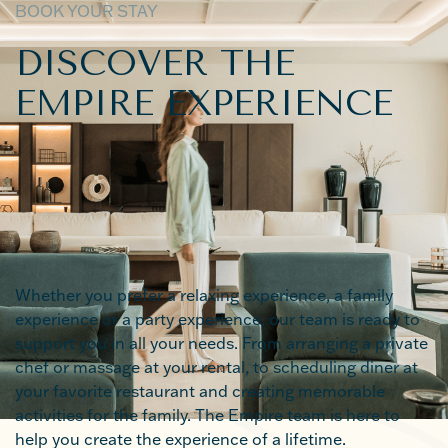
BOOK YOUR STAY
DISCOVER THE
EMPIRE EXPERIENCE
Booking a rental at Empire isn’t just securing a luxury
vacation stay, you’ll discover the experience of a
lifetime. Empire provides rentals that have the luxury
of a hotel but feel like home.
Whether you prefer a relaxing experience, a family
experience or a party experience, our team is ready to
support you in all your needs. From arranging a private
chef or massage at your rental, to scheduling diner at
your favorite restaurant and creating memorable
activities for the family. The Empire team is here to
help you create the experience of a lifetime.